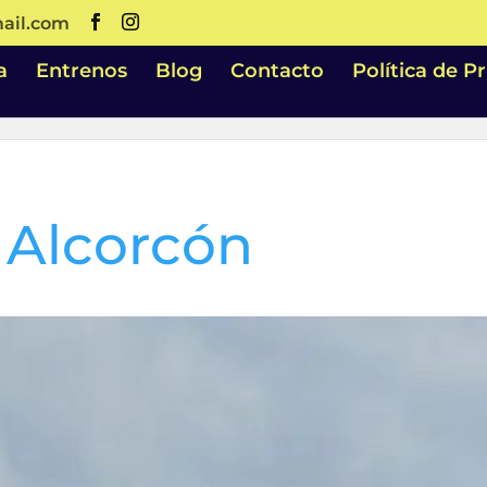
ail.com
a
Entrenos
Blog
Contacto
Política de P
 Alcorcón