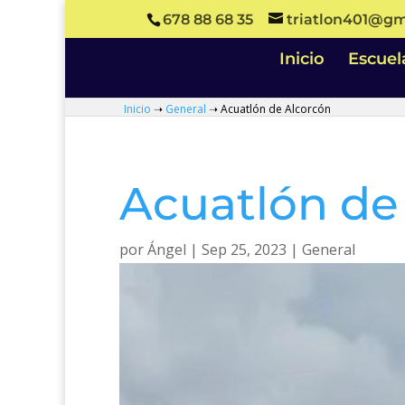
678 88 68 35
triatlon401@gm
Inicio
Escuel
Inicio
➝
General
➝
Acuatlón de Alcorcón
Acuatlón de
por
Ángel
|
Sep 25, 2023
|
General