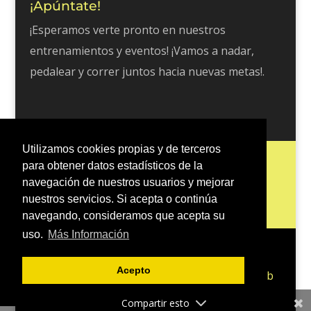
¡Apúntate!
¡Esperamos verte pronto en nuestros
entrenamientos y eventos! ¡Vamos a nadar,
pedalear y correr juntos hacia nuevas metas!.
Utilizamos cookies propias y de terceros
Inicio
Escuela Tri 401
Entrenos
para obtener datos estadísticos de la
Blog
Contacto
Política de Cookies
navegación de nuestros usuarios y mejorar
nuestros servicios. Si acepta o continúa
Política de Privacidad
navegando, consideramos que acepta su
uso.
Más Información
Acepto
Diseñado por Ángel Salamanca | Para el Club
Triatlón 401
Compartir esto