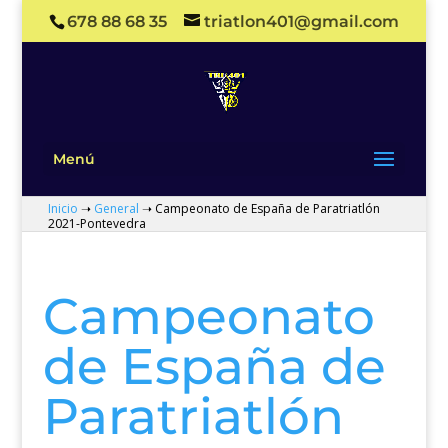
678 88 68 35
triatlon401@gmail.com
Menú
Inicio
➝
General
➝
Campeonato de España de Paratriatlón
2021-Pontevedra
Campeonato
de España de
Paratriatlón