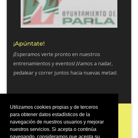
¡Apúntate!
¡Esperamos verte pronto en nuestros
entrenamientos y eventos! ¡Vamos a nadar,
pedalear y correr juntos hacia nuevas metas!.
Utilizamos cookies propias y de terceros
Inicio
Escuela Tri 401
Entrenos
para obtener datos estadísticos de la
Blog
Contacto
Política de Cookies
navegación de nuestros usuarios y mejorar
nuestros servicios. Si acepta o continúa
Política de Privacidad
navegando, consideramos que acepta su