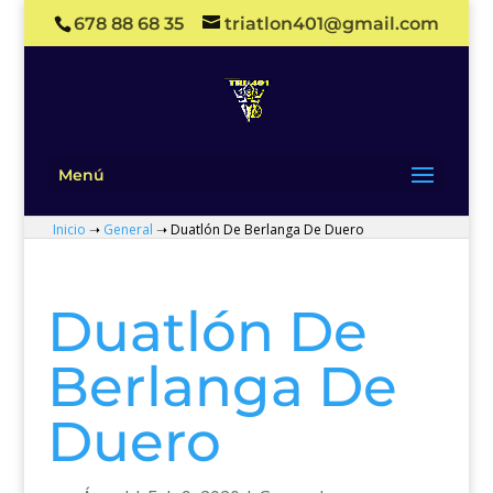
678 88 68 35
triatlon401@gmail.com
Menú
Inicio
➝
General
➝
Duatlón De Berlanga De Duero
Duatlón De
Berlanga De
Duero