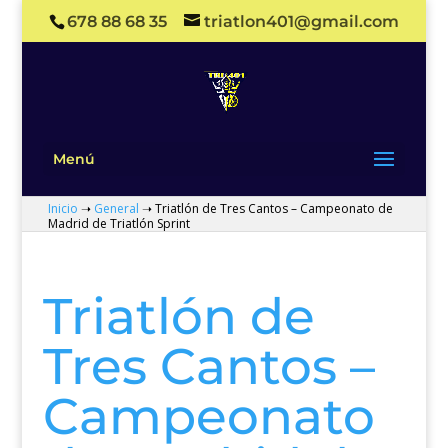
678 88 68 35
triatlon401@gmail.com
Menú
Inicio
➝
General
➝
Triatlón de Tres Cantos – Campeonato de
Madrid de Triatlón Sprint
Triatlón de
Tres Cantos –
Campeonato