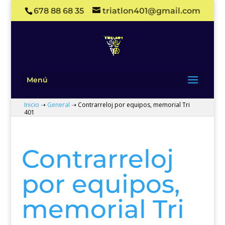
678 88 68 35
triatlon401@gmail.com
Menú
Inicio
➝
General
➝
Contrarreloj por equipos, memorial Tri
401
Contrarreloj
por equipos,
memorial Tri