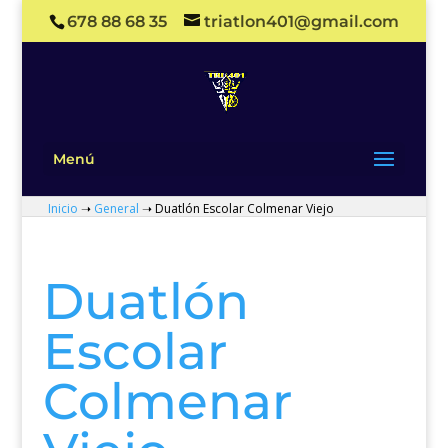
678 88 68 35
triatlon401@gmail.com
Menú
Inicio
➝
General
➝
Duatlón Escolar Colmenar Viejo
Duatlón
Escolar
Colmenar