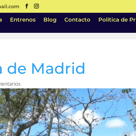
ail.com
a
Entrenos
Blog
Contacto
Política de P
a de Madrid
mentarios