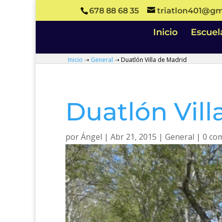
678 88 68 35
triatlon401@gm
Inicio
Escuel
Inicio
➝
General
➝
Duatlón Villa de Madrid
Duatlón Vill
por
Ángel
|
Abr 21, 2015
|
General
|
0 co