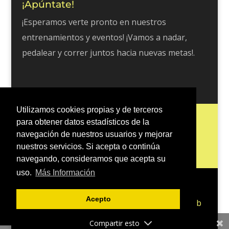
¡Apúntate!
¡Esperamos verte pronto en nuestros
entrenamientos y eventos! ¡Vamos a nadar,
pedalear y correr juntos hacia nuevas metas!.
Utilizamos cookies propias y de terceros
Inicio
Escuela Tri 401
Entrenos
para obtener datos estadísticos de la
Blog
Contacto
Política de Cookies
navegación de nuestros usuarios y mejorar
nuestros servicios. Si acepta o continúa
Política de Privacidad
navegando, consideramos que acepta su
uso.
Más Información
Acepto
Diseñado por Ángel Salamanca | Para el Club
Triatlón 401
Compartir esto