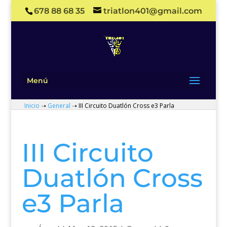
678 88 68 35
triatlon401@gmail.com
Menú
Inicio
➝
General
➝
III Circuito Duatlón Cross e3 Parla
III Circuito
Duatlón Cross
e3 Parla