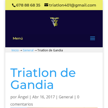
678 88 68 35
triatlon401@gmail.com
Menú
Inicio
➝
General
➝
Triatlon de Gandia
Triatlon de
Gandia
por
Ángel
|
Abr 16, 2017
|
General
|
0
comentarios